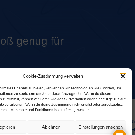
roß genug für
Cookie-Zustimmung verwalten
ptimales Erlebnis zu bieten, verwenden wir Technologien wie Cookies, um
mationen zu speichern und/oder darauf zuzugreifen. Wenn du diesen
 zustimmst, können wir Daten wie das Surfverhalten oder eindeutige IDs auf
te verarbeiten. Wenn du deine Zustimmung nicht erteilst oder zurückziehst,
immte Merkmale und Funktionen beeinträchtigt werden.
Datenschutz
|
Impressum
|
Cookie-Richtlinie (EU)
eptieren
Ablehnen
Einstellungen ansehen
©
2023 VONBANK + WITWER GmbH