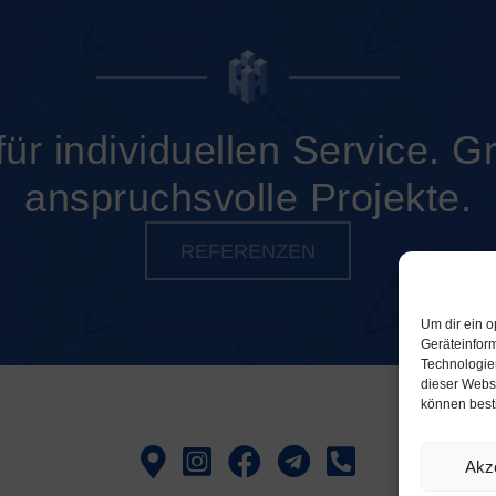
für individuellen Service. G
anspruchsvolle Projekte.
REFERENZEN
Um dir ein o
Geräteinfor
Technologien
dieser Websi
können best
Akz