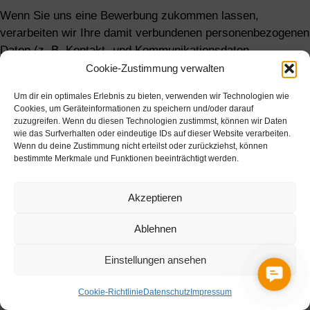
Wenn Sie uns eine Bewerbung zukommen lassen,
verarbeiten wir Ihre damit verbundenen personenbezogenen
Daten (z. B. Kontakt- und Kommunikationsdaten,
Bewerbungsunterlagen, Notizen im Rahmen von
Cookie-Zustimmung verwalten
Bewerbungsgesprächen etc.), soweit dies zur Entscheidung
Um dir ein optimales Erlebnis zu bieten, verwenden wir Technologien wie
über die Begründung eines Beschäftigungsverhältnisses
Cookies, um Geräteinformationen zu speichern und/oder darauf
erforderlich ist. Rechtsgrundlage hierfür ist § 26 BDSG
zuzugreifen. Wenn du diesen Technologien zustimmst, können wir Daten
wie das Surfverhalten oder eindeutige IDs auf dieser Website verarbeiten.
nach deutschem Recht (Anbahnung eines
Wenn du deine Zustimmung nicht erteilst oder zurückziehst, können
Beschäftigungsverhältnisses), Art. 6 Abs. 1 lit. b DSGVO
bestimmte Merkmale und Funktionen beeinträchtigt werden.
(allgemeine Vertragsanbahnung) und – sofern Sie eine
Einwilligung erteilt haben – Art. 6 Abs. 1 lit. a DSGVO. Die
Akzeptieren
Einwilligung ist jederzeit widerrufbar. Ihre
personenbezogenen Daten werden innerhalb unseres
Ablehnen
Unternehmens ausschließlich an Personen weitergegeben,
die an der Bearbeitung Ihrer Bewerbung beteiligt sind.
Einstellungen ansehen
Conta
Sofern die Bewerbung erfolgreich ist, werden die von Ihnen
Cookie-Richtlinie
Datenschutz
Impressum
eingereichten Daten auf Grundlage von § 26 BDSG und Art.