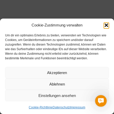
Äuleweg 7 | 6714 Nüziders
Cookie-Zustimmung verwalten
+43 5552 342 88
|
info@stahlbau-vw.com
Um dir ein optimales Erlebnis zu bieten, verwenden wir Technologien wie
Cookies, um Geräteinformationen zu speichern und/oder darauf
zuzugreifen. Wenn du diesen Technologien zustimmst, können wir Daten
wie das Surfverhalten oder eindeutige IDs auf dieser Website verarbeiten.
Datenschutz
|
Impressum
|
Cookie-Richtlinie (EU)
Wenn du deine Zustimmung nicht erteilst oder zurückziehst, können
©
2023 VONBANK + WITWER GmbH
bestimmte Merkmale und Funktionen beeinträchtigt werden.
Akzeptieren
Ablehnen
Einstellungen ansehen
Contac
Cookie-Richtlinie
Datenschutz
Impressum